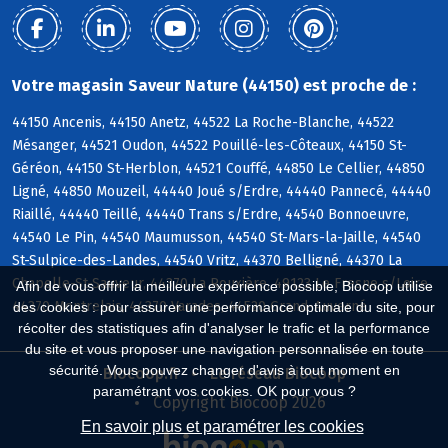
Votre magasin Saveur Nature (44150) est proche de :
44150 Ancenis, 44150 Anetz, 44522 La Roche-Blanche, 44522
Mésanger, 44521 Oudon, 44522 Pouillé-les-Côteaux, 44150 St-
Géréon, 44150 St-Herblon, 44521 Couffé, 44850 Le Cellier, 44850
Ligné, 44850 Mouzeil, 44440 Joué s/Erdre, 44440 Pannecé, 44440
Riaillé, 44440 Teillé, 44440 Trans s/Erdre, 44540 Bonnoeuvre,
44540 Le Pin, 44540 Maumusson, 44540 St-Mars-la-Jaille, 44540
St-Sulpice-des-Landes, 44540 Vritz, 44370 Belligné, 44370 La
Chapelle-St-Sauveur, 44370 La Rouxière, 49123 Le Fresne s/Loire,
Afin de vous offrir la meilleure expérience possible, Biocoop utilise
44370 Montrelais, 44370 Varades, 44520 Grand-Auverné
des cookies : pour assurer une performance optimale du site, pour
récolter des statistiques afin d'analyser le trafic et la performance
du site et vous proposer une navigation personnalisée en toute
sécurité. Vous pouvez changer d'avis à tout moment en
Biocoop.fr
Le réseau Biocoop
paramétrant vos cookies. OK pour vous ?
Copyright Biocoop 2026
En savoir plus et paramétrer les cookies