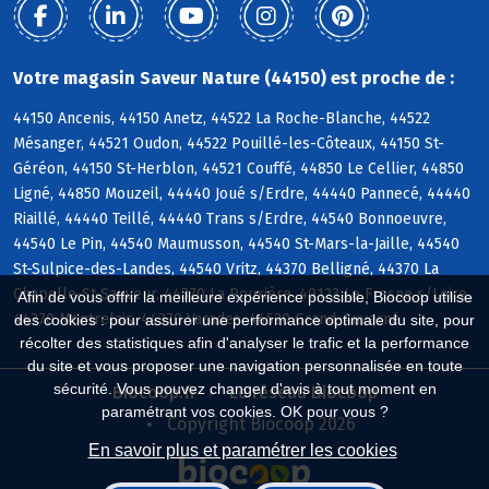
Votre magasin Saveur Nature (44150) est proche de :
44150 Ancenis, 44150 Anetz, 44522 La Roche-Blanche, 44522
Mésanger, 44521 Oudon, 44522 Pouillé-les-Côteaux, 44150 St-
Géréon, 44150 St-Herblon, 44521 Couffé, 44850 Le Cellier, 44850
Ligné, 44850 Mouzeil, 44440 Joué s/Erdre, 44440 Pannecé, 44440
Riaillé, 44440 Teillé, 44440 Trans s/Erdre, 44540 Bonnoeuvre,
44540 Le Pin, 44540 Maumusson, 44540 St-Mars-la-Jaille, 44540
St-Sulpice-des-Landes, 44540 Vritz, 44370 Belligné, 44370 La
Chapelle-St-Sauveur, 44370 La Rouxière, 49123 Le Fresne s/Loire,
Afin de vous offrir la meilleure expérience possible, Biocoop utilise
44370 Montrelais, 44370 Varades, 44520 Grand-Auverné
des cookies : pour assurer une performance optimale du site, pour
récolter des statistiques afin d'analyser le trafic et la performance
du site et vous proposer une navigation personnalisée en toute
sécurité. Vous pouvez changer d'avis à tout moment en
Biocoop.fr
Le réseau Biocoop
paramétrant vos cookies. OK pour vous ?
Copyright Biocoop 2026
En savoir plus et paramétrer les cookies