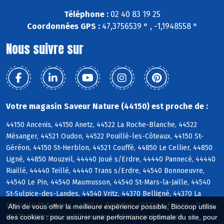
Téléphone :
02 40 83 19 25
Coordonnées GPS :
47,3756539 ° , -1,1948558 °
Nous suivre sur
Votre magasin Saveur Nature (44150) est proche de :
44150 Ancenis, 44150 Anetz, 44522 La Roche-Blanche, 44522
Mésanger, 44521 Oudon, 44522 Pouillé-les-Côteaux, 44150 St-
Géréon, 44150 St-Herblon, 44521 Couffé, 44850 Le Cellier, 44850
Ligné, 44850 Mouzeil, 44440 Joué s/Erdre, 44440 Pannecé, 44440
Riaillé, 44440 Teillé, 44440 Trans s/Erdre, 44540 Bonnoeuvre,
44540 Le Pin, 44540 Maumusson, 44540 St-Mars-la-Jaille, 44540
St-Sulpice-des-Landes, 44540 Vritz, 44370 Belligné, 44370 La
Chapelle-St-Sauveur, 44370 La Rouxière, 49123 Le Fresne s/Loire,
Afin de vous offrir la meilleure expérience possible, Biocoop utilise
44370 Montrelais, 44370 Varades, 44520 Grand-Auverné
des cookies : pour assurer une performance optimale du site, pour