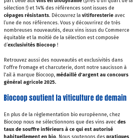
part belle aux
vins en biodynamie
(près d’un quart de la
sélection !) et 14% des références sont issues de
cépages résistants
. Découvrez la
vitiforesterie
avec
l’une de nos références. Vous y découvrirez de très
nombreuses nouveautés, deux vins issus du Commerce
équitable et la moitié de la sélection est composée
d’
exclusivités Biocoop
!
Retrouvez aussi des nouveautés et exclusivités dans
l'offre fromage et charcuterie, dont notre saucisson à
l'ail à marque Biocoop,
médaillé d'argent au concours
général agricole 2025.
Biocoop soutient la viticulture de demain
En plus de la réglementation bio européenne, chez
Biocoop nous ne sélectionnons que des vins avec
des
taux de souffre inférieurs à ce qui est autorisé
habituellement en bio
. Nous soutenons des
pratiques