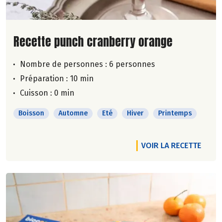
Lire la suite de la recette
Recette punch cranberry orange
Nombre de personnes :
6 personnes
Préparation : 10 min
Cuisson : 0 min
Boisson
Automne
Eté
Hiver
Printemps
VOIR LA RECETTE