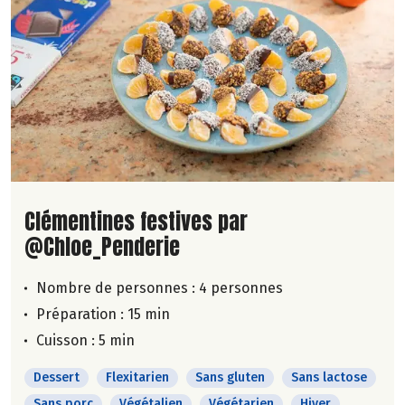
Lire la suite de la recette
Clémentines festives par
@Chloe_Penderie
Nombre de personnes :
4 personnes
Préparation : 15 min
Cuisson : 5 min
Dessert
Flexitarien
Sans gluten
Sans lactose
Sans porc
Végétalien
Végétarien
Hiver