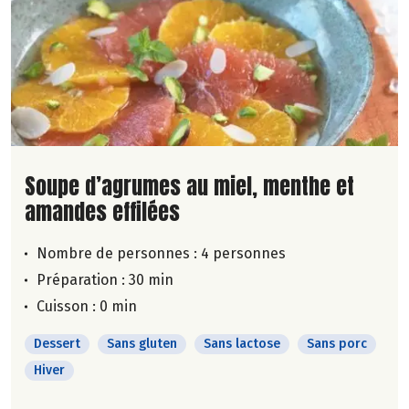
Lire la suite de la recette
Soupe d’agrumes au miel, menthe et
amandes effilées
Nombre de personnes :
4 personnes
Préparation : 30 min
Cuisson : 0 min
Dessert
Sans gluten
Sans lactose
Sans porc
Hiver