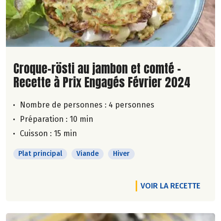
Lire la suite de la recette
Croque-rösti au jambon et comté -
Recette à Prix Engagés Février 2024
Nombre de personnes :
4 personnes
Préparation : 10 min
Cuisson : 15 min
Plat principal
Viande
Hiver
VOIR LA RECETTE