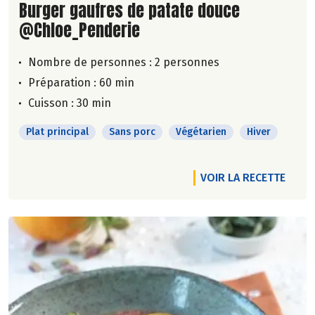
Lire la suite de la recette
Burger gaufres de patate douce
@Chloe_Penderie
Nombre de personnes :
2 personnes
Préparation : 60 min
Cuisson : 30 min
Plat principal
Sans porc
Végétarien
Hiver
VOIR LA RECETTE