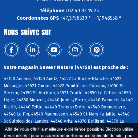
Téléphone :
02 40 83 19 25
Coordonnées GPS :
47,3756539 ° , -1,1948558 °
Nous suivre sur
Votre magasin Saveur Nature (44150) est proche de :
44150 Ancenis, 44150 Anetz, 44522 La Roche-Blanche, 44522
Mésanger, 44521 Oudon, 44522 Pouillé-les-Côteaux, 44150 St-
Géréon, 44150 St-Herblon, 44521 Couffé, 44850 Le Cellier, 44850
Ligné, 44850 Mouzeil, 44440 Joué s/Erdre, 44440 Pannecé, 44440
Riaillé, 44440 Teillé, 44440 Trans s/Erdre, 44540 Bonnoeuvre,
44540 Le Pin, 44540 Maumusson, 44540 St-Mars-la-Jaille, 44540
St-Sulpice-des-Landes, 44540 Vritz, 44370 Belligné, 44370 La
Chapelle-St-Sauveur, 44370 La Rouxière, 49123 Le Fresne s/Loire,
Afin de vous offrir la meilleure expérience possible, Biocoop utilise
44370 Montrelais, 44370 Varades, 44520 Grand-Auverné
des cookies : pour assurer une performance optimale du site, pour