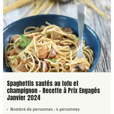
Lire la suite de la recette
Spaghettis sautés au tofu et
champignon - Recette à Prix Engagés
Janvier 2024
Nombre de personnes :
4 personnes