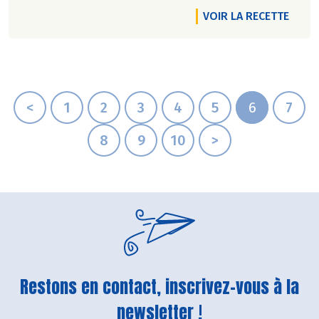
VOIR LA RECETTE
<
1
2
3
4
5
6
7
8
9
10
>
Restons en contact, inscrivez-vous à la
newsletter !