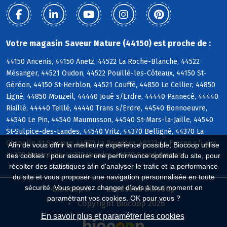
Votre magasin Saveur Nature (44150) est proche de :
44150 Ancenis, 44150 Anetz, 44522 La Roche-Blanche, 44522
Mésanger, 44521 Oudon, 44522 Pouillé-les-Côteaux, 44150 St-
Géréon, 44150 St-Herblon, 44521 Couffé, 44850 Le Cellier, 44850
Ligné, 44850 Mouzeil, 44440 Joué s/Erdre, 44440 Pannecé, 44440
Riaillé, 44440 Teillé, 44440 Trans s/Erdre, 44540 Bonnoeuvre,
44540 Le Pin, 44540 Maumusson, 44540 St-Mars-la-Jaille, 44540
St-Sulpice-des-Landes, 44540 Vritz, 44370 Belligné, 44370 La
Chapelle-St-Sauveur, 44370 La Rouxière, 49123 Le Fresne s/Loire,
Afin de vous offrir la meilleure expérience possible, Biocoop utilise
44370 Montrelais, 44370 Varades, 44520 Grand-Auverné
des cookies : pour assurer une performance optimale du site, pour
récolter des statistiques afin d'analyser le trafic et la performance
du site et vous proposer une navigation personnalisée en toute
sécurité. Vous pouvez changer d'avis à tout moment en
Biocoop.fr
Le réseau Biocoop
paramétrant vos cookies. OK pour vous ?
Copyright Biocoop 2026
En savoir plus et paramétrer les cookies