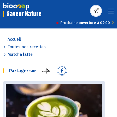
Saveur Nature
Prochaine ouverture à 09:00
Accueil
Toutes nos recettes
Matcha latte
Partager sur