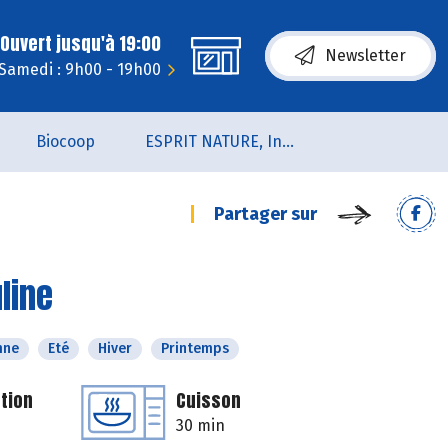
Ouvert jusqu'à 19:00
Newsletter
Samedi : 9h00 - 19h00
Biocoop
ESPRIT NATURE, Institut de Beauté et de Bien-être
Partager sur
line
mne
Eté
Hiver
Printemps
tion
Cuisson
30 min