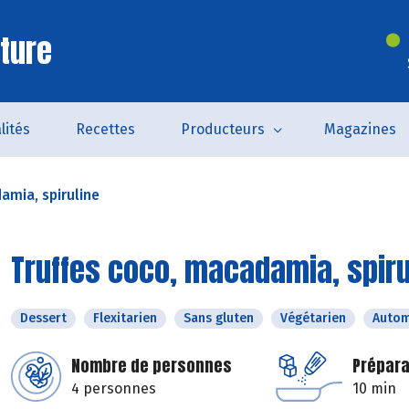
ture
lités
Recettes
Producteurs
Magazines
amia, spiruline
Truffes coco, macadamia, spiru
Dessert
Flexitarien
Sans gluten
Végétarien
Auto
Nombre de personnes
Prépara
4 personnes
10 min