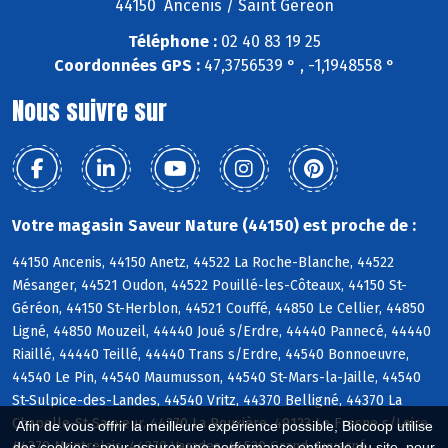
44150 Ancenis / Saint Géréon
Téléphone :
02 40 83 19 25
Coordonnées GPS :
47,3756539 ° , -1,1948558 °
Nous suivre sur
Votre magasin Saveur Nature (44150) est proche de :
44150 Ancenis, 44150 Anetz, 44522 La Roche-Blanche, 44522
Mésanger, 44521 Oudon, 44522 Pouillé-les-Côteaux, 44150 St-
Géréon, 44150 St-Herblon, 44521 Couffé, 44850 Le Cellier, 44850
Ligné, 44850 Mouzeil, 44440 Joué s/Erdre, 44440 Pannecé, 44440
Riaillé, 44440 Teillé, 44440 Trans s/Erdre, 44540 Bonnoeuvre,
44540 Le Pin, 44540 Maumusson, 44540 St-Mars-la-Jaille, 44540
St-Sulpice-des-Landes, 44540 Vritz, 44370 Belligné, 44370 La
Chapelle-St-Sauveur, 44370 La Rouxière, 49123 Le Fresne s/Loire,
Afin de vous offrir la meilleure expérience possible, Biocoop utilise
44370 Montrelais, 44370 Varades, 44520 Grand-Auverné
des cookies : pour assurer une performance optimale du site, pour