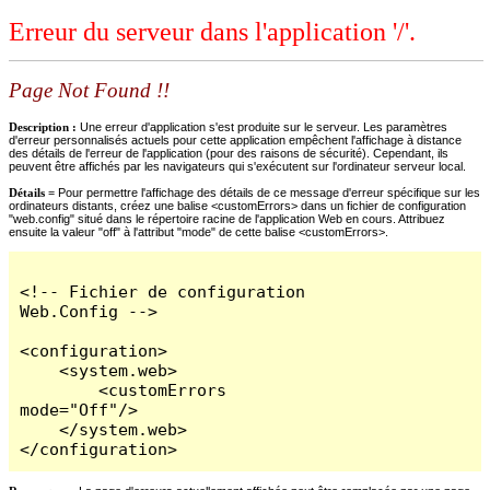
Erreur du serveur dans l'application '/'.
Page Not Found !!
Description :
Une erreur d'application s'est produite sur le serveur. Les paramètres
d'erreur personnalisés actuels pour cette application empêchent l'affichage à distance
des détails de l'erreur de l'application (pour des raisons de sécurité). Cependant, ils
peuvent être affichés par les navigateurs qui s'exécutent sur l'ordinateur serveur local.
Détails =
Pour permettre l'affichage des détails de ce message d'erreur spécifique sur les
ordinateurs distants, créez une balise <customErrors> dans un fichier de configuration
"web.config" situé dans le répertoire racine de l'application Web en cours. Attribuez
ensuite la valeur "off" à l'attribut "mode" de cette balise <customErrors>.
<!-- Fichier de configuration 
Web.Config -->

<configuration>

    <system.web>

        <customErrors 
mode="Off"/>

    </system.web>

</configuration>