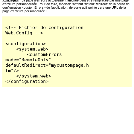
Remarques :
La page d'erreurs actuellement affichée peut être remplacée par une page
d'erreurs personnalisée. Pour ce faire, modifiez l'attribut "defaultRedirect" de la balise de
configuration <customErrors> de l'application, de sorte qu'il pointe vers une URL de la
page d'erreurs personnalisée !
<!-- Fichier de configuration 
Web.Config -->

<configuration>

    <system.web>

        <customErrors 
mode="RemoteOnly" 
defaultRedirect="mycustompage.h
tm"/>

    </system.web>

</configuration>