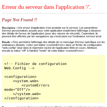
Erreur du serveur dans l'application '/'.
Page Not Found !!
Description :
Une erreur d'application s'est produite sur le serveur. Les paramètres
d'erreur personnalisés actuels pour cette application empêchent l'affichage à distance
des détails de l'erreur de l'application (pour des raisons de sécurité). Cependant, ils
peuvent être affichés par les navigateurs qui s'exécutent sur l'ordinateur serveur local.
Détails =
Pour permettre l'affichage des détails de ce message d'erreur spécifique sur les
ordinateurs distants, créez une balise <customErrors> dans un fichier de configuration
"web.config" situé dans le répertoire racine de l'application Web en cours. Attribuez
ensuite la valeur "off" à l'attribut "mode" de cette balise <customErrors>.
<!-- Fichier de configuration 
Web.Config -->

<configuration>

    <system.web>

        <customErrors 
mode="Off"/>

    </system.web>

</configuration>