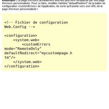
Remarques :
La page d'erreurs actuellement affichée peut être remplacée par une page
d'erreurs personnalisée. Pour ce faire, modifiez l'attribut "defaultRedirect" de la balise de
configuration <customErrors> de l'application, de sorte qu'il pointe vers une URL de la
page d'erreurs personnalisée !
<!-- Fichier de configuration 
Web.Config -->

<configuration>

    <system.web>

        <customErrors 
mode="RemoteOnly" 
defaultRedirect="mycustompage.h
tm"/>

    </system.web>

</configuration>