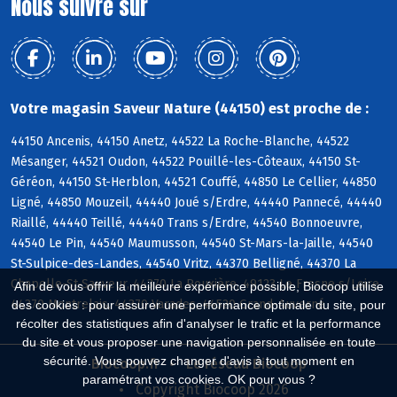
Nous suivre sur
Votre magasin Saveur Nature (44150) est proche de :
44150 Ancenis, 44150 Anetz, 44522 La Roche-Blanche, 44522
Mésanger, 44521 Oudon, 44522 Pouillé-les-Côteaux, 44150 St-
Géréon, 44150 St-Herblon, 44521 Couffé, 44850 Le Cellier, 44850
Ligné, 44850 Mouzeil, 44440 Joué s/Erdre, 44440 Pannecé, 44440
Riaillé, 44440 Teillé, 44440 Trans s/Erdre, 44540 Bonnoeuvre,
44540 Le Pin, 44540 Maumusson, 44540 St-Mars-la-Jaille, 44540
St-Sulpice-des-Landes, 44540 Vritz, 44370 Belligné, 44370 La
Chapelle-St-Sauveur, 44370 La Rouxière, 49123 Le Fresne s/Loire,
Afin de vous offrir la meilleure expérience possible, Biocoop utilise
44370 Montrelais, 44370 Varades, 44520 Grand-Auverné
des cookies : pour assurer une performance optimale du site, pour
récolter des statistiques afin d'analyser le trafic et la performance
du site et vous proposer une navigation personnalisée en toute
sécurité. Vous pouvez changer d'avis à tout moment en
Biocoop.fr
Le réseau Biocoop
paramétrant vos cookies. OK pour vous ?
Copyright Biocoop 2026