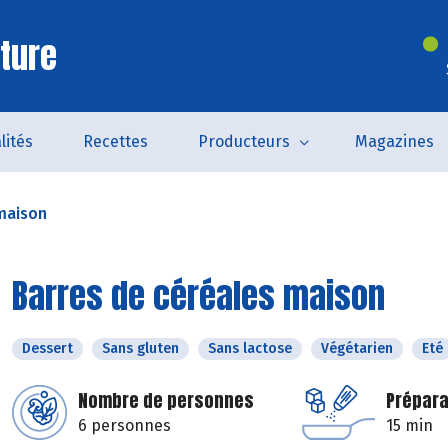
ture
lités
Recettes
Producteurs
Magazines
maison
Barres de céréales maison
Dessert
Sans gluten
Sans lactose
Végétarien
Eté
Nombre de personnes
Prépara
6 personnes
15 min