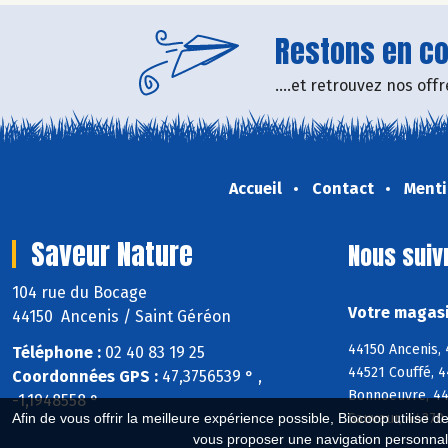
Restons en con
....et retrouvez nos of
Accueil
Contact
Menti
Saveur Nature
Nous suiv
104 rue du Bocage
Votre magasi
44150 Ancenis / Saint Géréon
44150 Ancenis,
Téléphone :
02 40 83 19 25
44521 Couffé, 4
Coordonnées GPS :
47,3756539 ° ,
Bonnoeuvre, 445
-1,1948558 °
Sauveur, 44370 
Afin de vous offrir la meilleure expérience possible, Biocoop utilise d
vous proposer une navigation personnal