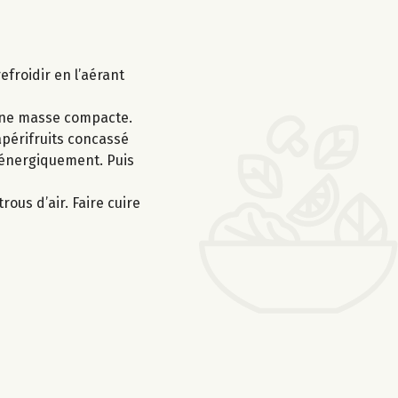
efroidir en l’aérant
 une masse compacte.
apérifruits concassé
r énergiquement. Puis
ous d’air. Faire cuire