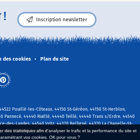
 !
Inscription newsletter
n des cookies
Plan du site
44522 Pouillé-les-Côteaux, 44150 St-Géréon, 44150 St-Herblon,
40 Pannecé, 44440 Riaillé, 44440 Teillé, 44440 Trans s/Erdre, 44540
ce-des-Landes, 44540 Vritz, 44370 Belligné, 44370 La Chapelle-St-
es, 44520 Grand-Auverné
 des statistiques afin d'analyser le trafic et la performance du site et
paramétrant vos cookies. OK pour vous ?