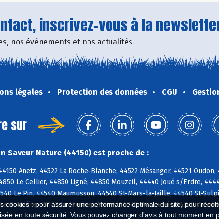
tact, inscrivez-vous à la newsletter
fres, nos événements et nos actualités.
ons légales
Protection des données
CGU
Gestio
re sur
n Saveur Nature (44150) est proche de :
 44150 Anetz, 44522 La Roche-Blanche, 44522 Mésanger, 44521 Oudon, 
4850 Le Cellier, 44850 Ligné, 44850 Mouzeil, 44440 Joué s/Erdre, 444
40 Le Pin, 44540 Maumusson, 44540 St-Mars-la-Jaille, 44540 St-Sulpi
La Rouxière, 49123 Le Fresne s/Loire, 44370 Montrelais, 44370 Varad
es cookies : pour assurer une performance optimale du site, pour récolter
isée en toute sécurité. Vous pouvez changer d'avis à tout moment en 