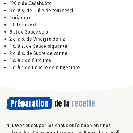
120 g de Cacahuète
3 c. à s. de Huile de tournesol
Coriandre
1 Citron vert
6 cl de Sauce soja
2 c. à s. de Vinaigre de riz
1 c. à s. de Sauce piquante
2 c. à s. de Sucre de canne
1 c. à c de Curcuma
1 c. à c de Poudre de gingembre
Préparation
de la
recette
Laver et couper les choux et l’oignon en fines
lamelles. Détacher et couper les fleurs du brocoli,