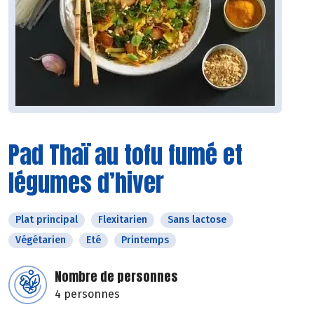
Pad Thaï au tofu fumé et
légumes d’hiver
Plat principal
Flexitarien
Sans lactose
Végétarien
Eté
Printemps
Nombre de personnes
4 personnes