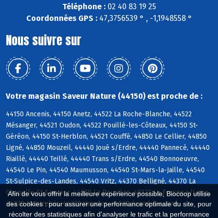
Téléphone :
02 40 83 19 25
Coordonnées GPS :
47,3756539 ° , -1,1948558 °
Nous suivre sur
Votre magasin Saveur Nature (44150) est proche de :
44150 Ancenis, 44150 Anetz, 44522 La Roche-Blanche, 44522
Mésanger, 44521 Oudon, 44522 Pouillé-les-Côteaux, 44150 St-
Géréon, 44150 St-Herblon, 44521 Couffé, 44850 Le Cellier, 44850
Ligné, 44850 Mouzeil, 44440 Joué s/Erdre, 44440 Pannecé, 44440
Riaillé, 44440 Teillé, 44440 Trans s/Erdre, 44540 Bonnoeuvre,
44540 Le Pin, 44540 Maumusson, 44540 St-Mars-la-Jaille, 44540
St-Sulpice-des-Landes, 44540 Vritz, 44370 Belligné, 44370 La
Chapelle-St-Sauveur, 44370 La Rouxière, 49123 Le Fresne s/Loire,
Afin de vous offrir la meilleure expérience possible, Biocoop utilise
44370 Montrelais, 44370 Varades, 44520 Grand-Auverné
des cookies : pour assurer une performance optimale du site, pour
récolter des statistiques afin d'analyser le trafic et la performance