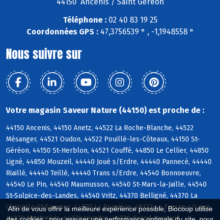
44150 Ancenis / Saint Géréon
Téléphone :
02 40 83 19 25
Coordonnées GPS :
47,3756539 ° , -1,1948558 °
Nous suivre sur
Votre magasin Saveur Nature (44150) est proche de :
44150 Ancenis, 44150 Anetz, 44522 La Roche-Blanche, 44522
Mésanger, 44521 Oudon, 44522 Pouillé-les-Côteaux, 44150 St-
Géréon, 44150 St-Herblon, 44521 Couffé, 44850 Le Cellier, 44850
Ligné, 44850 Mouzeil, 44440 Joué s/Erdre, 44440 Pannecé, 44440
Riaillé, 44440 Teillé, 44440 Trans s/Erdre, 44540 Bonnoeuvre,
44540 Le Pin, 44540 Maumusson, 44540 St-Mars-la-Jaille, 44540
St-Sulpice-des-Landes, 44540 Vritz, 44370 Belligné, 44370 La
Chapelle-St-Sauveur, 44370 La Rouxière, 49123 Le Fresne s/Loire,
Afin de vous offrir la meilleure expérience possible, Biocoop utilise
44370 Montrelais, 44370 Varades, 44520 Grand-Auverné
des cookies : pour assurer une performance optimale du site, pour