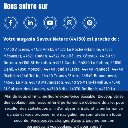
Nous suivre sur
Votre magasin Saveur Nature (44150) est proche de :
44150 Ancenis, 44150 Anetz, 44522 La Roche-Blanche, 44522
Mésanger, 44521 Oudon, 44522 Pouillé-les-Côteaux, 44150 St-
Géréon, 44150 St-Herblon, 44521 Couffé, 44850 Le Cellier, 44850
Ligné, 44850 Mouzeil, 44440 Joué s/Erdre, 44440 Pannecé, 44440
Riaillé, 44440 Teillé, 44440 Trans s/Erdre, 44540 Bonnoeuvre,
44540 Le Pin, 44540 Maumusson, 44540 St-Mars-la-Jaille, 44540
St-Sulpice-des-Landes, 44540 Vritz, 44370 Belligné, 44370 La
Chapelle-St-Sauveur, 44370 La Rouxière, 49123 Le Fresne s/Loire,
Afin de vous offrir la meilleure expérience possible, Biocoop utilise
44370 Montrelais, 44370 Varades, 44520 Grand-Auverné
des cookies : pour assurer une performance optimale du site, pour
récolter des statistiques afin d'analyser le trafic et la performance
du site et vous proposer une navigation personnalisée en toute
sécurité. Vous pouvez changer d'avis à tout moment en
Biocoop.fr
Le réseau Biocoop
paramétrant vos cookies. OK pour vous ?