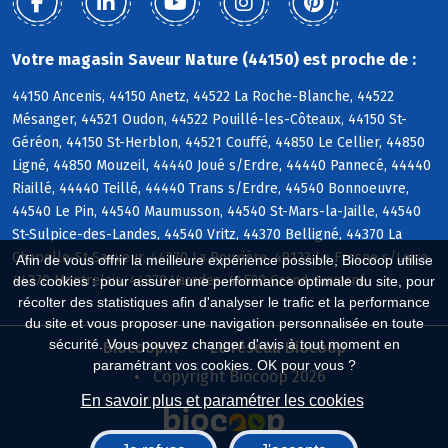
Votre magasin Saveur Nature (44150) est proche de :
44150 Ancenis, 44150 Anetz, 44522 La Roche-Blanche, 44522
Mésanger, 44521 Oudon, 44522 Pouillé-les-Côteaux, 44150 St-
Géréon, 44150 St-Herblon, 44521 Couffé, 44850 Le Cellier, 44850
Ligné, 44850 Mouzeil, 44440 Joué s/Erdre, 44440 Pannecé, 44440
Riaillé, 44440 Teillé, 44440 Trans s/Erdre, 44540 Bonnoeuvre,
44540 Le Pin, 44540 Maumusson, 44540 St-Mars-la-Jaille, 44540
St-Sulpice-des-Landes, 44540 Vritz, 44370 Belligné, 44370 La
Chapelle-St-Sauveur, 44370 La Rouxière, 49123 Le Fresne s/Loire,
Afin de vous offrir la meilleure expérience possible, Biocoop utilise
44370 Montrelais, 44370 Varades, 44520 Grand-Auverné
des cookies : pour assurer une performance optimale du site, pour
récolter des statistiques afin d'analyser le trafic et la performance
du site et vous proposer une navigation personnalisée en toute
sécurité. Vous pouvez changer d'avis à tout moment en
Biocoop.fr
Le réseau Biocoop
paramétrant vos cookies. OK pour vous ?
Copyright Biocoop 2026
En savoir plus et paramétrer les cookies