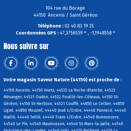
104 rue du Bocage
44150 Ancenis / Saint Géréon
Téléphone :
02 40 83 19 25
Coordonnées GPS :
47,3756539 ° , -1,1948558 °
Nous suivre sur
Votre magasin Saveur Nature (44150) est proche de :
44150 Ancenis, 44150 Anetz, 44522 La Roche-Blanche, 44522
Mésanger, 44521 Oudon, 44522 Pouillé-les-Côteaux, 44150 St-
Géréon, 44150 St-Herblon, 44521 Couffé, 44850 Le Cellier, 44850
Ligné, 44850 Mouzeil, 44440 Joué s/Erdre, 44440 Pannecé, 44440
Riaillé, 44440 Teillé, 44440 Trans s/Erdre, 44540 Bonnoeuvre,
44540 Le Pin, 44540 Maumusson, 44540 St-Mars-la-Jaille, 44540
St-Sulpice-des-Landes, 44540 Vritz, 44370 Belligné, 44370 La