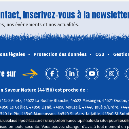
tact, inscrivez-vous à la newsletter
fres, nos événements et nos actualités.
ons légales
Protection des données
CGU
Gestio
re sur
n Saveur Nature (44150) est proche de :
 44150 Anetz, 44522 La Roche-Blanche, 44522 Mésanger, 44521 Oudon, 
4850 Le Cellier, 44850 Ligné, 44850 Mouzeil, 44440 Joué s/Erdre, 444
40 Le Pin, 44540 Maumusson, 44540 St-Mars-la-Jaille, 44540 St-Sulpi
La Rouxière, 49123 Le Fresne s/Loire, 44370 Montrelais, 44370 Varad
es cookies : pour assurer une performance optimale du site, pour récolter
isée en toute sécurité. Vous pouvez changer d'avis à tout moment en 