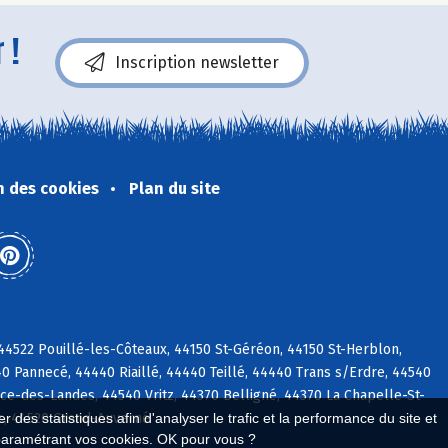
 !
Inscription newsletter
n des cookies
Plan du site
44522 Pouillé-les-Côteaux, 44150 St-Géréon, 44150 St-Herblon,
40 Pannecé, 44440 Riaillé, 44440 Teillé, 44440 Trans s/Erdre, 44540
ce-des-Landes, 44540 Vritz, 44370 Belligné, 44370 La Chapelle-St-
es, 44520 Grand-Auverné
 des statistiques afin d'analyser le trafic et la performance du site et
paramétrant vos cookies. OK pour vous ?