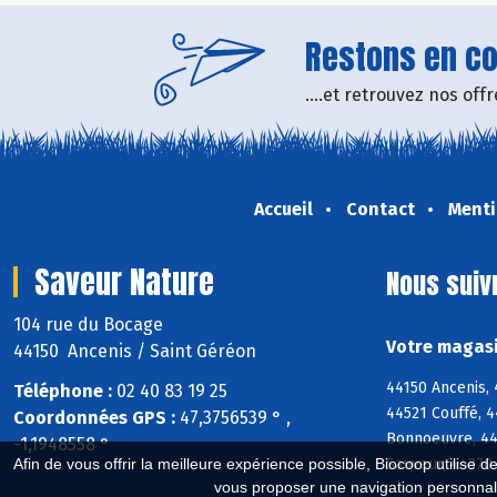
Restons en con
....et retrouvez nos of
Accueil
Contact
Menti
Saveur Nature
Nous suiv
104 rue du Bocage
Votre magasi
44150 Ancenis / Saint Géréon
44150 Ancenis,
Téléphone :
02 40 83 19 25
44521 Couffé, 4
Coordonnées GPS :
47,3756539 ° ,
Bonnoeuvre, 445
-1,1948558 °
Sauveur, 44370 
Afin de vous offrir la meilleure expérience possible, Biocoop utilise d
vous proposer une navigation personnal