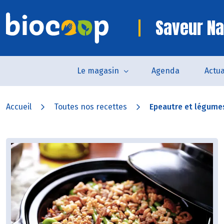
Saveur Na
Le magasin
Agenda
Actua
Accueil
Toutes nos recettes
Epeautre et légumes 