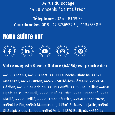
104 rue du Bocage
44150 Ancenis / Saint Géréon
Téléphone :
02 40 83 19 25
Coordonnées GPS :
47,3756539 ° , -1,1948558 °
Nous suivre sur
Votre magasin Saveur Nature (44150) est proche de :
44150 Ancenis, 44150 Anetz, 44522 La Roche-Blanche, 44522
Mésanger, 44521 Oudon, 44522 Pouillé-les-Côteaux, 44150 St-
Géréon, 44150 St-Herblon, 44521 Couffé, 44850 Le Cellier, 44850
Ligné, 44850 Mouzeil, 44440 Joué s/Erdre, 44440 Pannecé, 44440
Riaillé, 44440 Teillé, 44440 Trans s/Erdre, 44540 Bonnoeuvre,
44540 Le Pin, 44540 Maumusson, 44540 St-Mars-la-Jaille, 44540
St-Sulpice-des-Landes, 44540 Vritz, 44370 Belligné, 44370 La