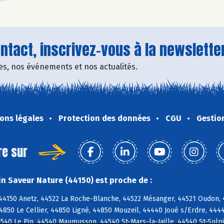
tact, inscrivez-vous à la newsletter
fres, nos événements et nos actualités.
ons légales
Protection des données
CGU
Gestio
re sur
n Saveur Nature (44150) est proche de :
 44150 Anetz, 44522 La Roche-Blanche, 44522 Mésanger, 44521 Oudon, 
4850 Le Cellier, 44850 Ligné, 44850 Mouzeil, 44440 Joué s/Erdre, 444
40 Le Pin, 44540 Maumusson, 44540 St-Mars-la-Jaille, 44540 St-Sulpi