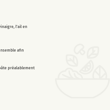
naigre, l'ail en
’ensemble afin
a pâte préalablement