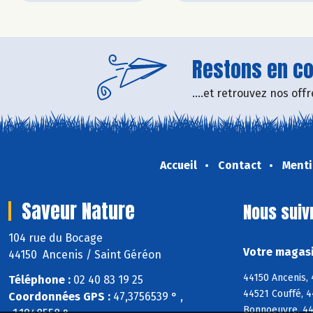
Restons en con
....et retrouvez nos of
Accueil
Contact
Menti
Saveur Nature
Nous suiv
104 rue du Bocage
Votre magasi
44150 Ancenis / Saint Géréon
44150 Ancenis,
Téléphone :
02 40 83 19 25
44521 Couffé, 4
Coordonnées GPS :
47,3756539 ° ,
Bonnoeuvre, 445