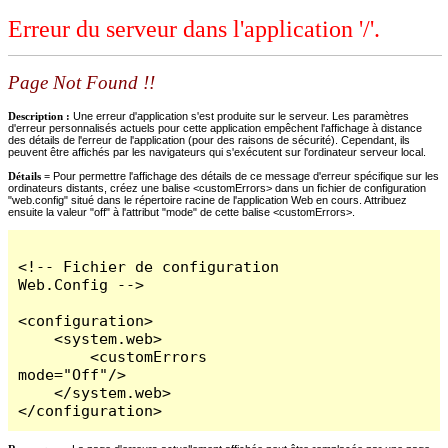
Erreur du serveur dans l'application '/'.
Page Not Found !!
Description :
Une erreur d'application s'est produite sur le serveur. Les paramètres
d'erreur personnalisés actuels pour cette application empêchent l'affichage à distance
des détails de l'erreur de l'application (pour des raisons de sécurité). Cependant, ils
peuvent être affichés par les navigateurs qui s'exécutent sur l'ordinateur serveur local.
Détails =
Pour permettre l'affichage des détails de ce message d'erreur spécifique sur les
ordinateurs distants, créez une balise <customErrors> dans un fichier de configuration
"web.config" situé dans le répertoire racine de l'application Web en cours. Attribuez
ensuite la valeur "off" à l'attribut "mode" de cette balise <customErrors>.
<!-- Fichier de configuration 
Web.Config -->

<configuration>

    <system.web>

        <customErrors 
mode="Off"/>

    </system.web>

</configuration>