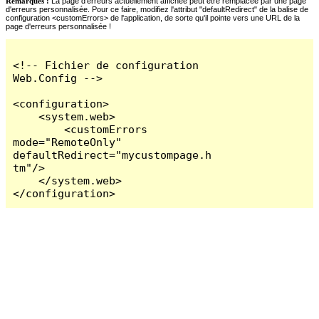
Remarques :
La page d'erreurs actuellement affichée peut être remplacée par une page
d'erreurs personnalisée. Pour ce faire, modifiez l'attribut "defaultRedirect" de la balise de
configuration <customErrors> de l'application, de sorte qu'il pointe vers une URL de la
page d'erreurs personnalisée !
<!-- Fichier de configuration 
Web.Config -->

<configuration>

    <system.web>

        <customErrors 
mode="RemoteOnly" 
defaultRedirect="mycustompage.h
tm"/>

    </system.web>

</configuration>