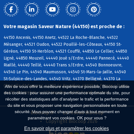
Votre magasin Saveur Nature (44150) est proche de :
44150 Ancenis, 44150 Anetz, 44522 La Roche-Blanche, 44522
Mésanger, 44521 Oudon, 44522 Pouillé-les-Côteaux, 44150 St-
Géréon, 44150 St-Herblon, 44521 Couffé, 44850 Le Cellier, 44850
Ligné, 44850 Mouzeil, 44440 Joué s/Erdre, 44440 Pannecé, 44440
Riaillé, 44440 Teillé, 44440 Trans s/Erdre, 44540 Bonnoeuvre,
44540 Le Pin, 44540 Maumusson, 44540 St-Mars-la-Jaille, 44540
St-Sulpice-des-Landes, 44540 Vritz, 44370 Belligné, 44370 La
Chapelle-St-Sauveur, 44370 La Rouxière, 49123 Le Fresne s/Loire,
Afin de vous offrir la meilleure expérience possible, Biocoop utilise
44370 Montrelais, 44370 Varades, 44520 Grand-Auverné
des cookies : pour assurer une performance optimale du site, pour
récolter des statistiques afin d'analyser le trafic et la performance
du site et vous proposer une navigation personnalisée en toute
sécurité. Vous pouvez changer d'avis à tout moment en
Biocoop.fr
Le réseau Biocoop
paramétrant vos cookies. OK pour vous ?
Copyright Biocoop 2026
En savoir plus et paramétrer les cookies