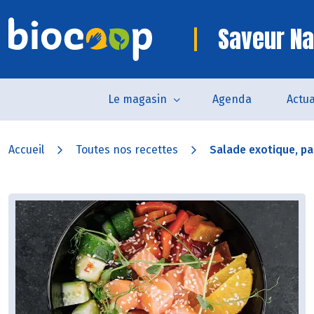
Saveur Na
Le magasin
Agenda
Actua
Accueil
Toutes nos recettes
Salade exotique, p