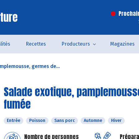
ture
Prochai
lités
Recettes
Producteurs
Magazines
amplemousse, germes de...
Salade exotique, pamplemousse
fumée
Entrée
Poisson
Sans porc
Automne
Hiver
Nombre de personnes
Prépara