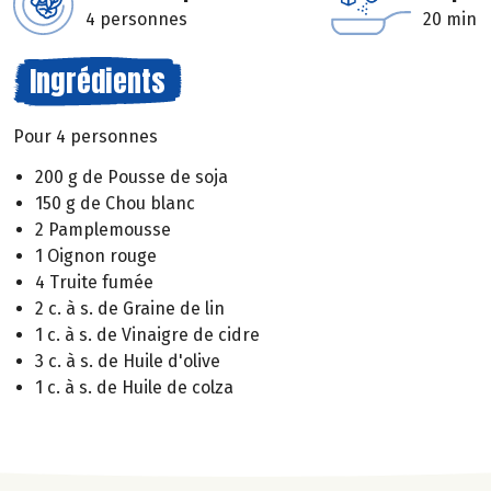
4 personnes
20 min
Ingrédients
Pour 4 personnes
200 g de Pousse de soja
150 g de Chou blanc
2 Pamplemousse
1 Oignon rouge
4 Truite fumée
2 c. à s. de Graine de lin
1 c. à s. de Vinaigre de cidre
3 c. à s. de Huile d'olive
1 c. à s. de Huile de colza