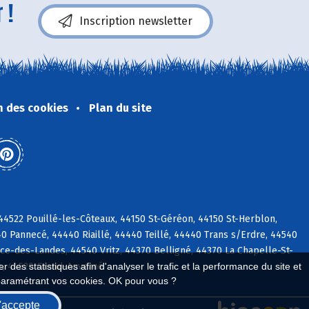
 !
Inscription newsletter
n des cookies
Plan du site
44522 Pouillé-les-Côteaux, 44150 St-Géréon, 44150 St-Herblon,
40 Pannecé, 44440 Riaillé, 44440 Teillé, 44440 Trans s/Erdre, 44540
ce-des-Landes, 44540 Vritz, 44370 Belligné, 44370 La Chapelle-St-
es, 44520 Grand-Auverné
 des statistiques afin d'analyser le trafic et la performance du site et
paramétrant vos cookies. OK pour vous ?
'accepte