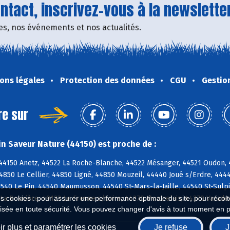
tact, inscrivez-vous à la newsletter
fres, nos événements et nos actualités.
ons légales
Protection des données
CGU
Gestio
re sur
n Saveur Nature (44150) est proche de :
 44150 Anetz, 44522 La Roche-Blanche, 44522 Mésanger, 44521 Oudon, 
4850 Le Cellier, 44850 Ligné, 44850 Mouzeil, 44440 Joué s/Erdre, 444
40 Le Pin, 44540 Maumusson, 44540 St-Mars-la-Jaille, 44540 St-Sulpi
La Rouxière, 49123 Le Fresne s/Loire, 44370 Montrelais, 44370 Varad
es cookies : pour assurer une performance optimale du site, pour récolter
isée en toute sécurité. Vous pouvez changer d'avis à tout moment en 
r plus et paramétrer les cookies
Je refuse
J