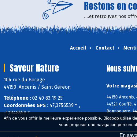
Restons en con
....et retrouvez nos of
Accueil
Contact
Menti
Saveur Nature
Nous suiv
104 rue du Bocage
Votre magasi
44150 Ancenis / Saint Géréon
44150 Ancenis,
Téléphone :
02 40 83 19 25
44521 Couffé, 4
Coordonnées GPS :
47,3756539 ° ,
Bonnoeuvre, 445
-1,1948558 °
Sauveur, 44370 
Afin de vous offrir la meilleure expérience possible, Biocoop utilise d
vous proposer une navigation personnal
En savoi