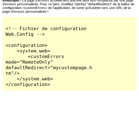
Remarques :
La page d'erreurs actuellement affichée peut être remplacée par une page
d'erreurs personnalisée. Pour ce faire, modifiez l'attribut "defaultRedirect" de la balise de
configuration <customErrors> de l'application, de sorte qu'il pointe vers une URL de la
page d'erreurs personnalisée !
<!-- Fichier de configuration 
Web.Config -->

<configuration>

    <system.web>

        <customErrors 
mode="RemoteOnly" 
defaultRedirect="mycustompage.h
tm"/>

    </system.web>

</configuration>