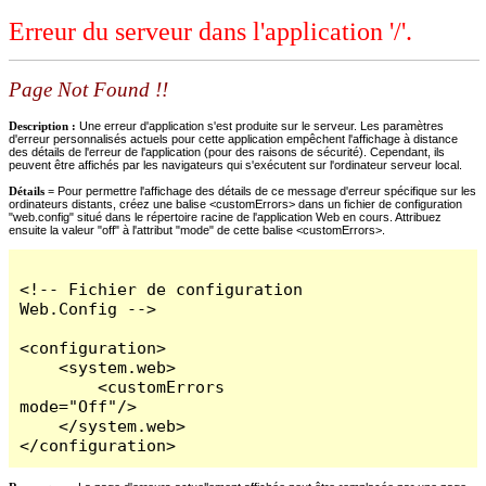
Erreur du serveur dans l'application '/'.
Page Not Found !!
Description :
Une erreur d'application s'est produite sur le serveur. Les paramètres
d'erreur personnalisés actuels pour cette application empêchent l'affichage à distance
des détails de l'erreur de l'application (pour des raisons de sécurité). Cependant, ils
peuvent être affichés par les navigateurs qui s'exécutent sur l'ordinateur serveur local.
Détails =
Pour permettre l'affichage des détails de ce message d'erreur spécifique sur les
ordinateurs distants, créez une balise <customErrors> dans un fichier de configuration
"web.config" situé dans le répertoire racine de l'application Web en cours. Attribuez
ensuite la valeur "off" à l'attribut "mode" de cette balise <customErrors>.
<!-- Fichier de configuration 
Web.Config -->

<configuration>

    <system.web>

        <customErrors 
mode="Off"/>

    </system.web>

</configuration>