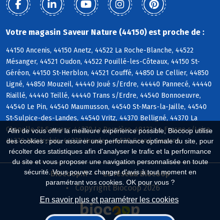
Votre magasin Saveur Nature (44150) est proche de :
44150 Ancenis, 44150 Anetz, 44522 La Roche-Blanche, 44522
Mésanger, 44521 Oudon, 44522 Pouillé-les-Côteaux, 44150 St-
Géréon, 44150 St-Herblon, 44521 Couffé, 44850 Le Cellier, 44850
Ligné, 44850 Mouzeil, 44440 Joué s/Erdre, 44440 Pannecé, 44440
Riaillé, 44440 Teillé, 44440 Trans s/Erdre, 44540 Bonnoeuvre,
44540 Le Pin, 44540 Maumusson, 44540 St-Mars-la-Jaille, 44540
St-Sulpice-des-Landes, 44540 Vritz, 44370 Belligné, 44370 La
Chapelle-St-Sauveur, 44370 La Rouxière, 49123 Le Fresne s/Loire,
Afin de vous offrir la meilleure expérience possible, Biocoop utilise
44370 Montrelais, 44370 Varades, 44520 Grand-Auverné
des cookies : pour assurer une performance optimale du site, pour
récolter des statistiques afin d'analyser le trafic et la performance
du site et vous proposer une navigation personnalisée en toute
sécurité. Vous pouvez changer d'avis à tout moment en
Biocoop.fr
Le réseau Biocoop
paramétrant vos cookies. OK pour vous ?
Copyright Biocoop 2026
En savoir plus et paramétrer les cookies