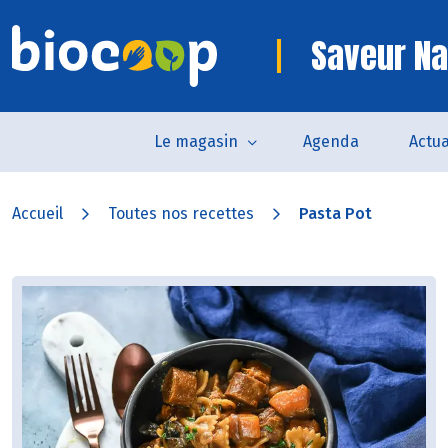
Saveur Na
Le magasin
Agenda
Actua
Accueil
Toutes nos recettes
Pasta Pot