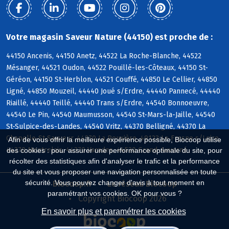
Votre magasin Saveur Nature (44150) est proche de :
44150 Ancenis, 44150 Anetz, 44522 La Roche-Blanche, 44522
Mésanger, 44521 Oudon, 44522 Pouillé-les-Côteaux, 44150 St-
Géréon, 44150 St-Herblon, 44521 Couffé, 44850 Le Cellier, 44850
Ligné, 44850 Mouzeil, 44440 Joué s/Erdre, 44440 Pannecé, 44440
Riaillé, 44440 Teillé, 44440 Trans s/Erdre, 44540 Bonnoeuvre,
44540 Le Pin, 44540 Maumusson, 44540 St-Mars-la-Jaille, 44540
St-Sulpice-des-Landes, 44540 Vritz, 44370 Belligné, 44370 La
Chapelle-St-Sauveur, 44370 La Rouxière, 49123 Le Fresne s/Loire,
Afin de vous offrir la meilleure expérience possible, Biocoop utilise
44370 Montrelais, 44370 Varades, 44520 Grand-Auverné
des cookies : pour assurer une performance optimale du site, pour
récolter des statistiques afin d'analyser le trafic et la performance
du site et vous proposer une navigation personnalisée en toute
sécurité. Vous pouvez changer d'avis à tout moment en
Biocoop.fr
Le réseau Biocoop
paramétrant vos cookies. OK pour vous ?
Copyright Biocoop 2026
En savoir plus et paramétrer les cookies