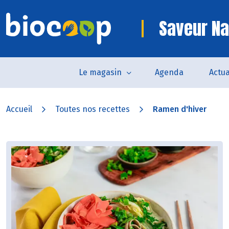
Saveur Na
Le magasin
Agenda
Actua
Accueil
Toutes nos recettes
Ramen d'hiver