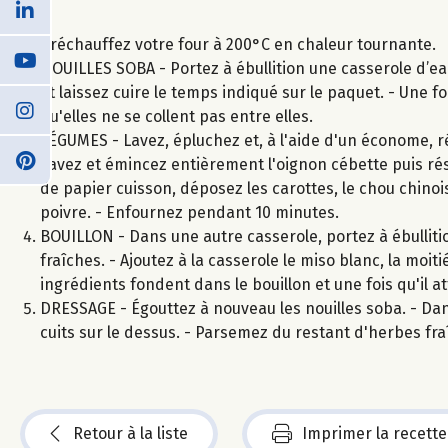
Préchauffez votre four à 200°C en chaleur tournante.
NOUILLES SOBA - Portez à ébullition une casserole d’eau
et laissez cuire le temps indiqué sur le paquet. - Une fo
qu'elles ne se collent pas entre elles.
LÉGUMES - Lavez, épluchez et, à l'aide d'un économe, réa
Lavez et émincez entièrement l'oignon cébette puis rés
de papier cuisson, déposez les carottes, le chou chinois
poivre. - Enfournez pendant 10 minutes.
BOUILLON - Dans une autre casserole, portez à ébullitio
fraîches. - Ajoutez à la casserole le miso blanc, la moi
ingrédients fondent dans le bouillon et une fois qu'il att
DRESSAGE - Égouttez à nouveau les nouilles soba. - Dans
cuits sur le dessus. - Parsemez du restant d'herbes fra
Retour à la liste
Imprimer la recette