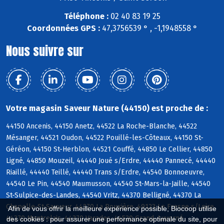
Téléphone :
02 40 83 19 25
Coordonnées GPS :
47,3756539 ° , -1,1948558 °
Nous suivre sur
Votre magasin Saveur Nature (44150) est proche de :
44150 Ancenis, 44150 Anetz, 44522 La Roche-Blanche, 44522
Mésanger, 44521 Oudon, 44522 Pouillé-les-Côteaux, 44150 St-
Géréon, 44150 St-Herblon, 44521 Couffé, 44850 Le Cellier, 44850
Ligné, 44850 Mouzeil, 44440 Joué s/Erdre, 44440 Pannecé, 44440
Riaillé, 44440 Teillé, 44440 Trans s/Erdre, 44540 Bonnoeuvre,
44540 Le Pin, 44540 Maumusson, 44540 St-Mars-la-Jaille, 44540
St-Sulpice-des-Landes, 44540 Vritz, 44370 Belligné, 44370 La
Chapelle-St-Sauveur, 44370 La Rouxière, 49123 Le Fresne s/Loire,
Afin de vous offrir la meilleure expérience possible, Biocoop utilise
44370 Montrelais, 44370 Varades, 44520 Grand-Auverné
des cookies : pour assurer une performance optimale du site, pour