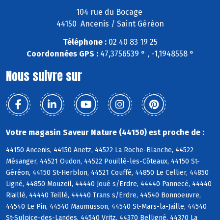
104 rue du Bocage
44150 Ancenis / Saint Géréon
Téléphone :
02 40 83 19 25
Coordonnées GPS :
47,3756539 ° , -1,1948558 °
Nous suivre sur
Votre magasin Saveur Nature (44150) est proche de :
44150 Ancenis, 44150 Anetz, 44522 La Roche-Blanche, 44522
Mésanger, 44521 Oudon, 44522 Pouillé-les-Côteaux, 44150 St-
Géréon, 44150 St-Herblon, 44521 Couffé, 44850 Le Cellier, 44850
Ligné, 44850 Mouzeil, 44440 Joué s/Erdre, 44440 Pannecé, 44440
Riaillé, 44440 Teillé, 44440 Trans s/Erdre, 44540 Bonnoeuvre,
44540 Le Pin, 44540 Maumusson, 44540 St-Mars-la-Jaille, 44540
St-Sulpice-des-Landes, 44540 Vritz, 44370 Belligné, 44370 La