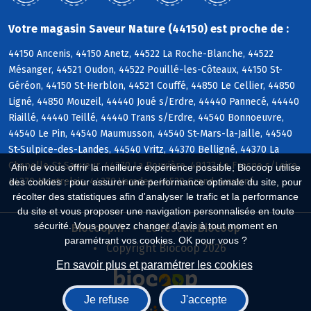
Votre magasin Saveur Nature (44150) est proche de :
44150 Ancenis, 44150 Anetz, 44522 La Roche-Blanche, 44522
Mésanger, 44521 Oudon, 44522 Pouillé-les-Côteaux, 44150 St-
Géréon, 44150 St-Herblon, 44521 Couffé, 44850 Le Cellier, 44850
Ligné, 44850 Mouzeil, 44440 Joué s/Erdre, 44440 Pannecé, 44440
Riaillé, 44440 Teillé, 44440 Trans s/Erdre, 44540 Bonnoeuvre,
44540 Le Pin, 44540 Maumusson, 44540 St-Mars-la-Jaille, 44540
St-Sulpice-des-Landes, 44540 Vritz, 44370 Belligné, 44370 La
Chapelle-St-Sauveur, 44370 La Rouxière, 49123 Le Fresne s/Loire,
Afin de vous offrir la meilleure expérience possible, Biocoop utilise
44370 Montrelais, 44370 Varades, 44520 Grand-Auverné
des cookies : pour assurer une performance optimale du site, pour
récolter des statistiques afin d'analyser le trafic et la performance
du site et vous proposer une navigation personnalisée en toute
sécurité. Vous pouvez changer d'avis à tout moment en
Biocoop.fr
Le réseau Biocoop
paramétrant vos cookies. OK pour vous ?
Copyright Biocoop 2026
En savoir plus et paramétrer les cookies
Je refuse
J'accepte