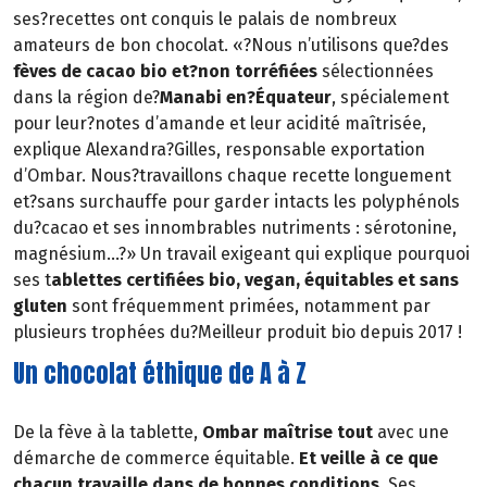
ses?recettes ont conquis le palais de nombreux
amateurs de bon chocolat. «?Nous n’utilisons que?des
fèves de cacao bio
et?non torréfiées
sélectionnées
dans la région de?
Manabi en?Équateur
, spécialement
pour leur?notes d’amande et leur acidité maîtrisée,
explique Alexandra?Gilles, responsable exportation
d’Ombar. Nous?travaillons chaque recette longuement
et?sans surchauffe pour garder intacts les polyphénols
du?cacao et ses innombrables nutriments : sérotonine,
magnésium…?» Un travail exigeant qui explique pourquoi
ses t
ablettes certifiées bio, vegan, équitables et sans
gluten
sont fréquemment primées, notamment par
plusieurs trophées du?Meilleur produit bio depuis 2017 !
Un chocolat éthique de A à Z
De la fève à la tablette,
Ombar maîtrise tout
avec une
démarche de commerce équitable.
Et veille à ce que
chacun travaille dans de bonnes conditions
. Ses